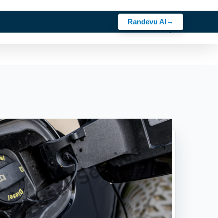
Randevu Al
zmetlerimiz
Kariyer
Rehber
Bosch Ürünler
İletişim